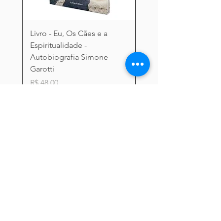
Livro - Eu, Os Cães e a
MAX COLÔNIA JAD
Espiritualidade -
60ML
Autobiografia Simone
Preço
R$ 23,00
Garotti
Preço
R$ 48,00
Adicionar ao carrinho
Adicionar ao carri
Rua Guaricanga, 135 | Lapa
São Paulo - SP | CEP:
05075-030
Telefone:
(11) 4328-8846
Whatsapp:
(11) 3873-8846
Email:
vendas@petgroom.com.br
Petgroom
CNPJ -
11.717.445
/0001-03