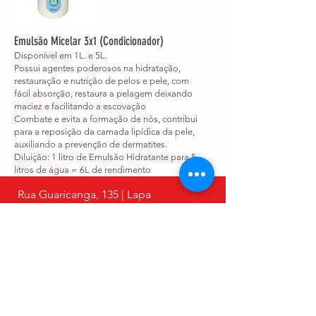
Emulsão Micelar 3x1 (Condicionador)
Disponível em 1L. e 5L.
Possui agentes poderosos na hidratação,
restauração e nutrição de pelos e pele, com
fácil absorção, restaura a pelagem deixando
maciez e facilitando a escovação
Combate e evita a formação de nós, contribui
para a reposição da camada lipídica da pele,
auxiliando a prevenção de dermatites.
Diluição: 1 litro de Emulsão Hidratante para 5
litros de água = 6L de rendimento
Rua Guaricanga, 135 | Lapa
São Paulo - SP | CEP:
05075-030
Telefone:
(11) 4328-8846
Whatsapp:
(11) 3873-8846
Email:
vendas@petgroom.com.br
Petgroom
CNPJ -
11.717.445
/0001-03