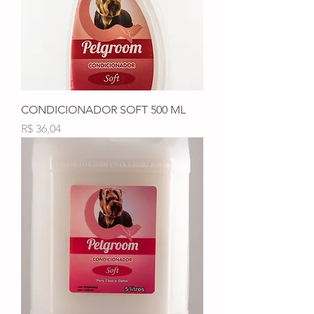
CONDICIONADOR SOFT 500 ML
Preço
R$ 36,04