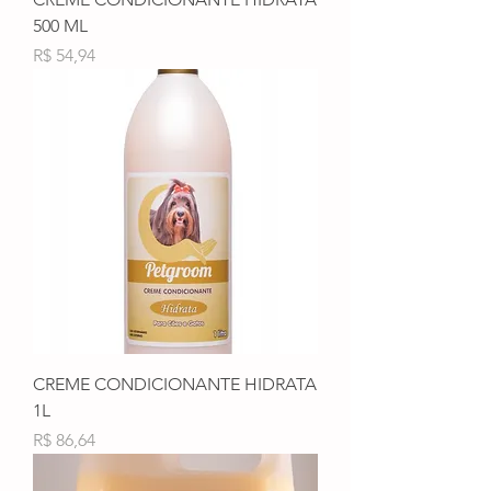
500 ML
Preço
R$ 54,94
CREME CONDICIONANTE HIDRATA
1L
Preço
R$ 86,64