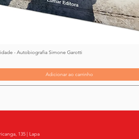
Visualização rápida
alidade - Autobiografia Simone Garotti
Adicionar ao carrinho
icanga, 135 | Lapa