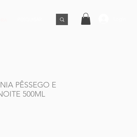
Login
ORA
NIA PÊSSEGO E
OITE 500ML
ço