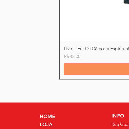
Livro - Eu, Os Cães e a Espiritu
Preço
R$ 48,00
INFO
HOME
LOJA
Rua Guar